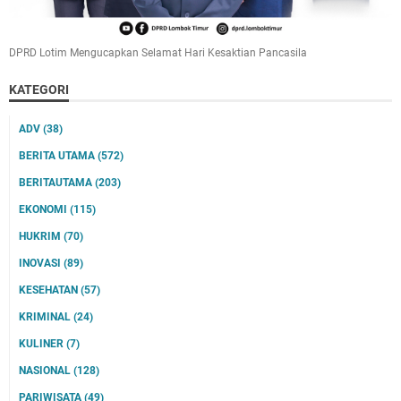
DPRD Lotim Mengucapkan Selamat Hari Kesaktian Pancasila
KATEGORI
ADV
(38)
BERITA UTAMA
(572)
BERITAUTAMA
(203)
EKONOMI
(115)
HUKRIM
(70)
INOVASI
(89)
KESEHATAN
(57)
KRIMINAL
(24)
KULINER
(7)
NASIONAL
(128)
PARIWISATA
(49)