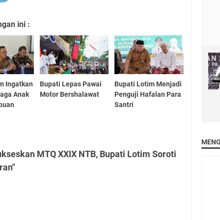
an ini :
m Ingatkan
Bupati Lepas Pawai
Bupati Lotim Menjadi
jaga Anak
Motor Bershalawat
Penguji Hafalan Para
puan
Santri
MENG
ukseskan MTQ XXIX NTB, Bupati Lotim Soroti
ran"