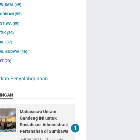
IWISATA
(49)
DIDIKAN
(55)
ISTIWA
(80)
ITIK
(20)
IAL
(37)
IAL BUDAYA
(46)
RT
(23)
rkan Penyalahgunaan
INGAN
Mahasiswa Unram
Gandeng INI untuk
Sosialisasi Administrasi
Pertanahan di Sumbawa
Juli 28, 2026
Tidak ada