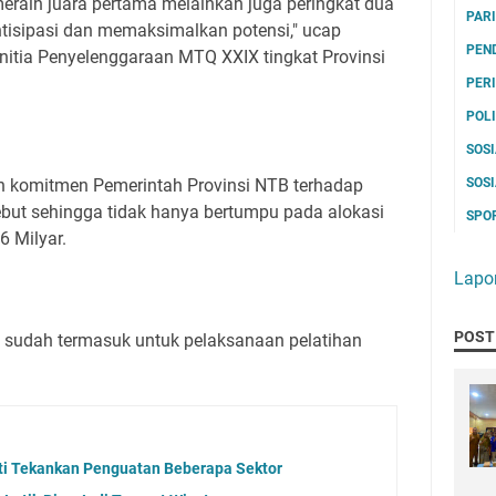
eraih juara pertama melainkan juga peringkat dua
PAR
antisipasi dan memaksimalkan potensi," ucap
PEN
itia Penyelenggaraan MTQ XXIX tingkat Provinsi
PER
POL
SOS
SOS
n komitmen Pemerintah Provinsi NTB terhadap
ebut sehingga tidak hanya bertumpu pada alokasi
SPO
6 Milyar.
Lapo
POST
n sudah termasuk untuk pelaksanaan pelatihan
i Tekankan Penguatan Beberapa Sektor