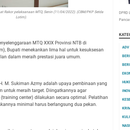
saat Rakor pelaksanaan MTQ, Senin (11/04/2022). (CBM/PKP Setda
DPRD L
Lotim).
Pancas
KATE
enyelenggaraan MTQ XXIX Provinsi NTB di
ADV
m), Bupati menekankan lima hal untuk kesuksesan
BER
lan dalam meraih prestasi juara umum.
BER
EKO
HUK
, H. M. Sukiman Azmy adalah upaya pembinaan yang
im untuk meraih target. Diingatkannya agar
INO
(training center) dilakukan secara optimal. Pelatihan
KES
gaskannya minimal harus berlangsung dua pekan.
KRI
KUL
NAS