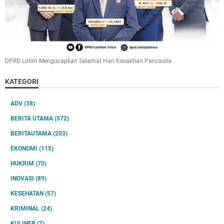
DPRD Lotim Mengucapkan Selamat Hari Kesaktian Pancasila
KATEGORI
ADV
(38)
BERITA UTAMA
(572)
BERITAUTAMA
(203)
EKONOMI
(115)
HUKRIM
(70)
INOVASI
(89)
KESEHATAN
(57)
KRIMINAL
(24)
KULINER
(7)