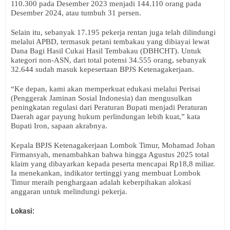
110.300 pada Desember 2023 menjadi 144.110 orang pada
Desember 2024, atau tumbuh 31 persen.
Selain itu, sebanyak 17.195 pekerja rentan juga telah dilindungi
melalui APBD, termasuk petani tembakau yang dibiayai lewat
Dana Bagi Hasil Cukai Hasil Tembakau (DBHCHT). Untuk
kategori non-ASN, dari total potensi 34.555 orang, sebanyak
32.644 sudah masuk kepesertaan BPJS Ketenagakerjaan.
“Ke depan, kami akan memperkuat edukasi melalui Perisai
(Penggerak Jaminan Sosial Indonesia) dan mengusulkan
peningkatan regulasi dari Peraturan Bupati menjadi Peraturan
Daerah agar payung hukum perlindungan lebih kuat,” kata
Bupati Iron, sapaan akrabnya.
Kepala BPJS Ketenagakerjaan Lombok Timur, Mohamad Johan
Firmansyah, menambahkan bahwa hingga Agustus 2025 total
klaim yang dibayarkan kepada peserta mencapai Rp18,8 miliar.
Ia menekankan, indikator tertinggi yang membuat Lombok
Timur meraih penghargaan adalah keberpihakan alokasi
anggaran untuk melindungi pekerja.
Lokasi: