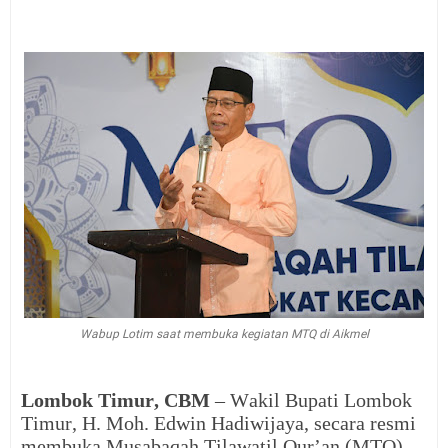
Wabup Lotim saat membuka kegiatan MTQ di Aikmel
Lombok Timur, CBM
– Wakil Bupati Lombok
Timur, H. Moh. Edwin Hadiwijaya, secara resmi
membuka Musabaqah Tilawatil Qur’an (MTQ)