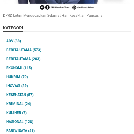
DPRD Lotim Mengucapkan Selamat Hari Kesaktian Pancasila
KATEGORI
ADV
(38)
BERITA UTAMA
(573)
BERITAUTAMA
(203)
EKONOMI
(115)
HUKRIM
(70)
INOVASI
(89)
KESEHATAN
(57)
KRIMINAL
(24)
KULINER
(7)
NASIONAL
(128)
PARIWISATA
(49)