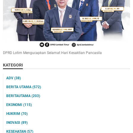
DPRD Lotim Mengucapkan Selamat Hari Kesaktian Pancasila
KATEGORI
ADV
(38)
BERITA UTAMA
(572)
BERITAUTAMA
(203)
EKONOMI
(115)
HUKRIM
(70)
INOVASI
(89)
KESEHATAN
(57)