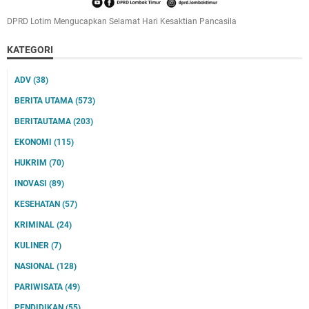
DPRD Lotim Mengucapkan Selamat Hari Kesaktian Pancasila
KATEGORI
ADV
(38)
BERITA UTAMA
(573)
BERITAUTAMA
(203)
EKONOMI
(115)
HUKRIM
(70)
INOVASI
(89)
KESEHATAN
(57)
KRIMINAL
(24)
KULINER
(7)
NASIONAL
(128)
PARIWISATA
(49)
PENDIDIKAN
(55)