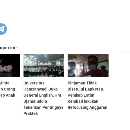
an ini :
Minta
Universitas
Pinjaman Tidak
n Orang
Hamzanwadi Buka
Disetujui Bank NTB,
dap Anak
General English, HM
Pemkab Lotim
Djamaluddin
Kembali lakukan
Tekankan Pentingnya
Refocusing Anggaran
Praktek