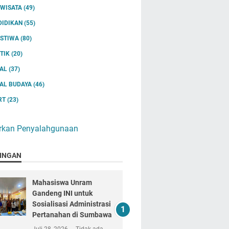
IWISATA
(49)
DIDIKAN
(55)
ISTIWA
(80)
ITIK
(20)
IAL
(37)
IAL BUDAYA
(46)
RT
(23)
rkan Penyalahgunaan
INGAN
Mahasiswa Unram
Gandeng INI untuk
Sosialisasi Administrasi
Pertanahan di Sumbawa
Juli 28, 2026
Tidak ada