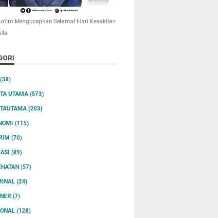
otim Mengucapkan Selamat Hari Kesaktian
ila
GORI
(38)
ITA UTAMA
(573)
ITAUTAMA
(203)
NOMI
(115)
RIM
(70)
VASI
(89)
EHATAN
(57)
MINAL
(24)
INER
(7)
IONAL
(128)