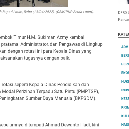
eh Bupati Lotim, Rabu (13/04/2022). (CBM/PKP Setda Lotim).
DPRD L
Pancas
KATE
Lombok Timur H.M. Sukiman Azmy kembali
i pratama, Administrator, dan Pengawas di Lingkup
ADV
n dengan rotasi ini para Kepala Dinas yang
BER
elaksanakan tugasnya dengan baik.
BER
EKO
HUK
rotasi seperti Kepala Dinas Pendidikan dan
INO
Modal Perizinan Terpadu Satu Pintu (PMPTSP),
 Peningkatan Sumber Daya Manusia (BKPSDM).
KES
KRI
KUL
sebelumnya ditempati Ahmad Dewanto Hadi, kini
NAS