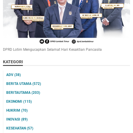
DPRD Lotim Mengucapkan Selamat Hari Kesaktian Pancasila
KATEGORI
ADV
(38)
BERITA UTAMA
(572)
BERITAUTAMA
(203)
EKONOMI
(115)
HUKRIM
(70)
INOVASI
(89)
KESEHATAN
(57)