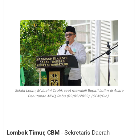
Sekda Lotim, M Juaini Taofik saat mewakili Bupati Lotim di Acara
Penutupan MHQ, Rabu (02/02/2022). (CBM/Gib).
Lombok Timur, CBM
- Sekretaris Daerah