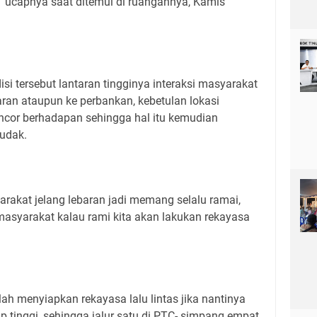
" ucapnya saat ditemui di ruangannya, Kamis
 tersebut lantaran tingginya interaksi masyarakat
ran ataupun ke perbankan, kebetulan lokasi
ncor berhadapan sehingga hal itu kemudian
ludak.
yarakat jelang lebaran jadi memang selalu ramai,
ri masyarakat kalau rami kita akan lakukan rekayasa
lah menyiapkan rekayasa lalu lintas jika nantinya
p tinggi, sehingga jalur satu di PTC- simpang empat