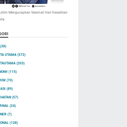
otim Mengucapkan Selamat Hari Kesaktian
ila
GORI
(38)
ITA UTAMA
(572)
ITAUTAMA
(203)
NOMI
(115)
RIM
(70)
VASI
(89)
EHATAN
(57)
MINAL
(24)
INER
(7)
IONAL
(128)