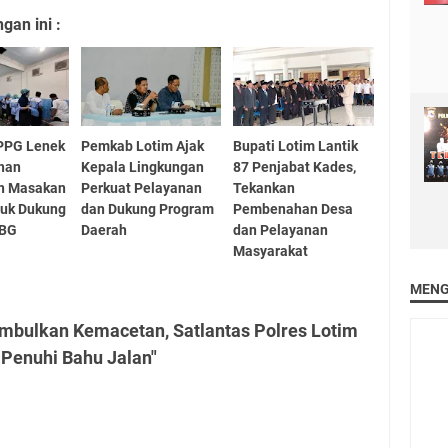
an ini :
PPG Lenek
Pemkab Lotim Ajak
Bupati Lotim Lantik
ihan
Kepala Lingkungan
87 Penjabat Kades,
n Masakan
Perkuat Pelayanan
Tekankan
tuk Dukung
dan Dukung Program
Pembenahan Desa
MBG
Daerah
dan Pelayanan
Masyarakat
MENG
imbulkan Kemacetan, Satlantas Polres Lotim
 Penuhi Bahu Jalan"