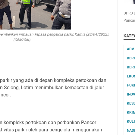
DPRD L
Pancas
memberikan imbauan kepasa pengelola parkir, Kamis (28/04/2022).
KATE
(CBM/Gib).
ADV
BER
BER
EKO
s parkir yang ada di depan kompleks pertokoan dan
HUK
n Selong, Lotim menimbulkan kemacetan di jalur
ncor.
INO
KES
KRI
KUL
an kompleks pertokoan dan perbankan Pancor
ktivitas parkir oleh para pengelola menggunakan
NAS