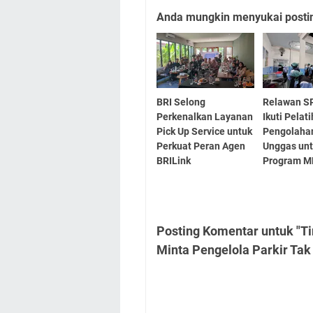
Anda mungkin menyukai posting
BRI Selong
Relawan S
Perkenalkan Layanan
Ikuti Pelat
Pick Up Service untuk
Pengolaha
Perkuat Peran Agen
Unggas un
BRILink
Program 
Posting Komentar untuk "T
Minta Pengelola Parkir Tak