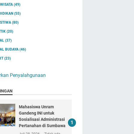
IWISATA
(49)
DIDIKAN
(55)
ISTIWA
(80)
ITIK
(20)
IAL
(37)
IAL BUDAYA
(46)
RT
(23)
rkan Penyalahgunaan
INGAN
Mahasiswa Unram
Gandeng INI untuk
Sosialisasi Administrasi
Pertanahan di Sumbawa
Juli 28, 2026
Tidak ada