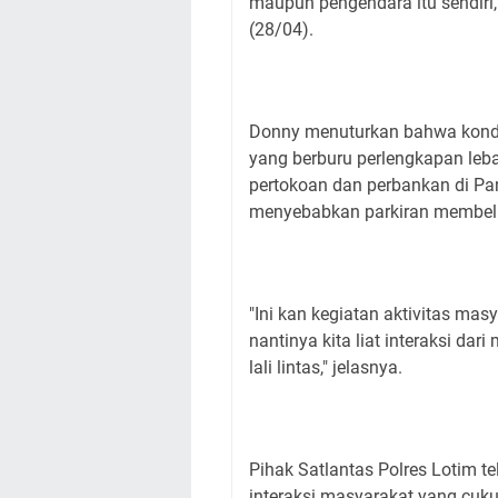
maupun pengendara itu sendiri,
(28/04).
Donny menuturkan bahwa kondisi
yang berburu perlengkapan leba
pertokoan dan perbankan di Pa
menyebabkan parkiran membe
"Ini kan kegiatan aktivitas mas
nantinya kita liat interaksi da
lali lintas," jelasnya.
Pihak Satlantas Polres Lotim te
interaksi masyarakat yang cuku