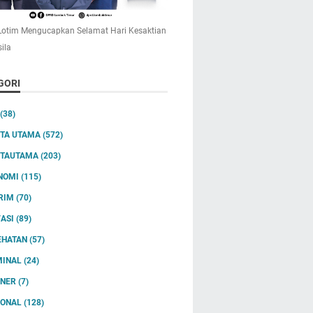
otim Mengucapkan Selamat Hari Kesaktian
ila
GORI
(38)
ITA UTAMA
(572)
ITAUTAMA
(203)
NOMI
(115)
RIM
(70)
VASI
(89)
EHATAN
(57)
MINAL
(24)
INER
(7)
IONAL
(128)