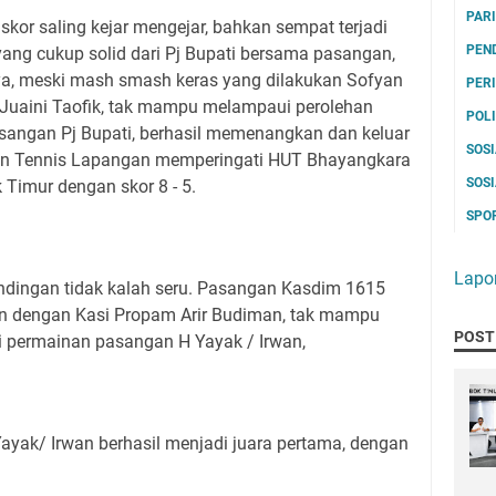
PAR
skor saling kejar mengejar, bahkan sempat terjadi
PEN
ang cukup solid dari Pj Bupati bersama pasangan,
ya, meski mash smash keras yang dilakukan Sofyan
PER
Juaini Taofik, tak mampu melampaui perolehan
POL
 pasangan Pj Bupati, berhasil memenangkan dan keluar
SOS
aan Tennis Lapangan memperingati HUT Bhayangkara
SOS
 Timur dengan skor 8 - 5.
SPO
Lapo
andingan tidak kalah seru. Pasangan Kasdim 1615
an dengan Kasi Propam Arir Budiman, tak mampu
POST
permainan pasangan H Yayak / Irwan,
ak/ Irwan berhasil menjadi juara pertama, dengan