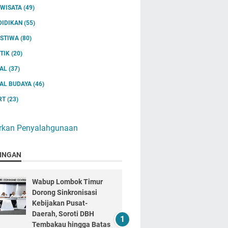
IWISATA
(49)
DIDIKAN
(55)
ISTIWA
(80)
ITIK
(20)
IAL
(37)
IAL BUDAYA
(46)
RT
(23)
rkan Penyalahgunaan
INGAN
Wabup Lombok Timur
Dorong Sinkronisasi
Kebijakan Pusat-
Daerah, Soroti DBH
Tembakau hingga Batas