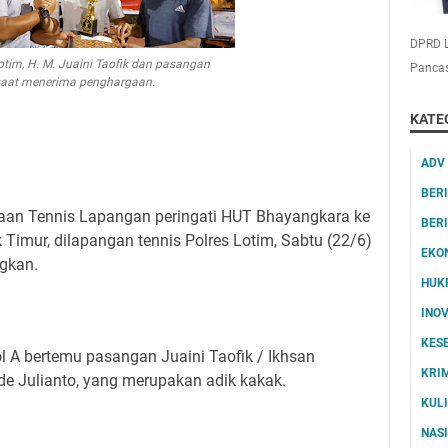
DPRD L
Lotim, H. M. Juaini Taofik dan pasangan
Pancas
saat menerima penghargaan.
KATE
ADV
BER
araan Tennis Lapangan peringati HUT Bhayangkara ke
BER
 Timur, dilapangan tennis Polres Lotim, Sabtu (22/6)
EKO
gkan.
HUK
INO
KES
l A bertemu pasangan Juaini Taofik / Ikhsan
KRI
e Julianto, yang merupakan adik kakak.
KUL
NAS