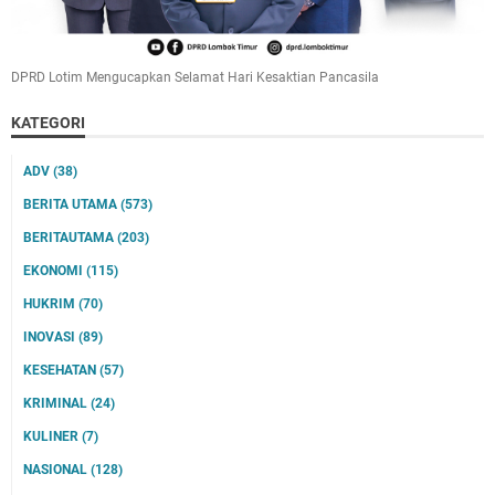
DPRD Lotim Mengucapkan Selamat Hari Kesaktian Pancasila
KATEGORI
ADV
(38)
BERITA UTAMA
(573)
BERITAUTAMA
(203)
EKONOMI
(115)
HUKRIM
(70)
INOVASI
(89)
KESEHATAN
(57)
KRIMINAL
(24)
KULINER
(7)
NASIONAL
(128)