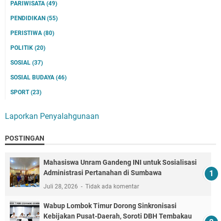
PARIWISATA
(49)
PENDIDIKAN
(55)
PERISTIWA
(80)
POLITIK
(20)
SOSIAL
(37)
SOSIAL BUDAYA
(46)
SPORT
(23)
Laporkan Penyalahgunaan
POSTINGAN
Mahasiswa Unram Gandeng INI untuk Sosialisasi
Administrasi Pertanahan di Sumbawa
Juli 28, 2026
Tidak ada komentar
Wabup Lombok Timur Dorong Sinkronisasi
Kebijakan Pusat-Daerah, Soroti DBH Tembakau